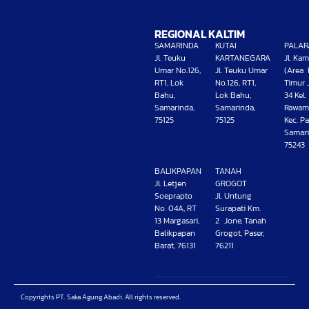
REGIONAL KALTIM
SAMARINDA
KUTAI
PALAR
Jl. Teuku
KARTANEGARA
Jl. Ka
Umar No.126,
Jl. Teuku Umar
(Area 
RT1, Lok
No.126, RT1,
Timur 
Bahu,
Lok Bahu,
34 Kel.
Samarinda,
Samarinda,
Rawam
75125
75125
Kec. Pa
Samari
75243
BALIKPAPAN
TANAH
Jl. Letjen
GROGOT
Soeprapto
Jl. Untung
No. 04A, RT
Surapati Km.
13 Margasari,
2 Jone, Tanah
Balikpapan
Grogot, Paser,
Barat, 76131
76211
Copyrights PT. Saka Agung Abadi. All rights reserved.