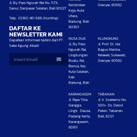
Jl. By Pass Ngurah Rai No. 117X,
Kerobokan
Gianyar, 80582
Sanur, Denpasar Selatan, Bali 80227
Kaja, Kuta
Utara,
Telp : (0361) 461 688 (Hunting)
Badung, Bali
DAFTAR KE
80363
NEWSLETTER KAMI
NUSA DUA
KLUNGKUNG
Dapatkan informasi terkini dari PT.
JL By Pass
Jl. Prof. Dr. Ida
Saka Agung Abadi
Ngurah Rai,
Bagus Mantra,
Lingkungan
Ketewel, Sukawati,
Bualu, Kel.
Gianyar, 80582
Benoa, Kec.
Kuta Selatan,
Kab.
Badung, Bali
KARANGASEM
TABANAN
Jl. Raya Tirta
Jl. Ir. Soekarno No.
Gangga,
100x Ds. Delod
Lingk. Dausa,
Peken, Tabanan,
Padang Kerta,
Bali, 82121
Karangasem,
80811