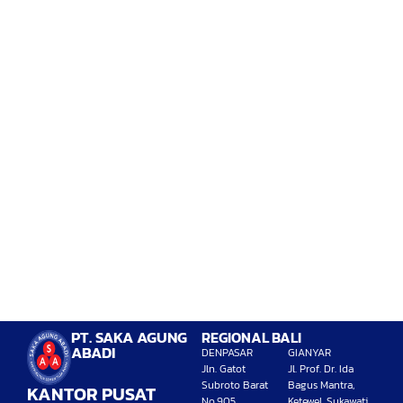
D
PT. SAKA AGUNG
REGIONAL BALI
ABADI
DENPASAR
GIANYAR
Jln. Gatot
Jl. Prof. Dr. Ida
Subroto Barat
Bagus Mantra,
KANTOR PUSAT
No.905,
Ketewel, Sukawati,