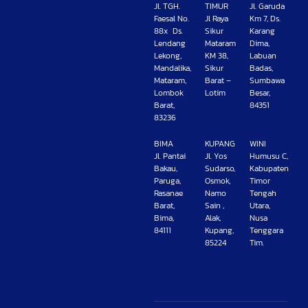
Jl. TGH.
TIMUR
Jl. Garuda
Faesal No.
Jl Raya
Km 7, Ds.
88x Ds.
Sikur
Karang
Lendang
Mataram
Dima,
Lekong,
KM 38,
Labuan
Mandalika,
Sikur
Badas,
Mataram,
Barat –
Sumbawa
Lombok
Lotim
Besar,
Barat,
84351
83236
BIMA
KUPANG
WINI
Jl. Pantai
Jl. Yos
Humusu C,
Bakau,
Sudarso,
Kabupaten
Paruga,
Osmok,
Timor
Rasanae
Namo
Tengah
Barat,
Sain ,
Utara,
Bima,
Alak,
Nusa
84111
Kupang,
Tenggara
85224
Tim.