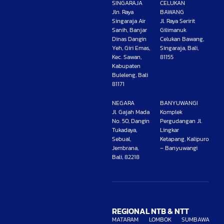
SINGARAJA
CELUKAN
Jln. Raya
BAWANG
Singaraja Air
Jl. Raya Seririt
Sanih, Banjar
Gilimanuk
Dinas Dangin
Celukan Bawang,
Yeh, Giri Emas,
Singaraja, Bali,
Kec. Sawan,
81155
Kabupaten
Buleleng, Bali
81171
NEGARA
BANYUWANGI
Jl. Gajah Mada
Komplek
No. 50, Dangin
Pergudangan Jl.
Tukadaya,
Lingkar
Sebual,
Ketapang, Kalipuro
Jembrana,
– Banyuwangi
Bali, 82218
REGIONAL NTB & NTT
MATARAM
LOMBOK
SUMBAWA