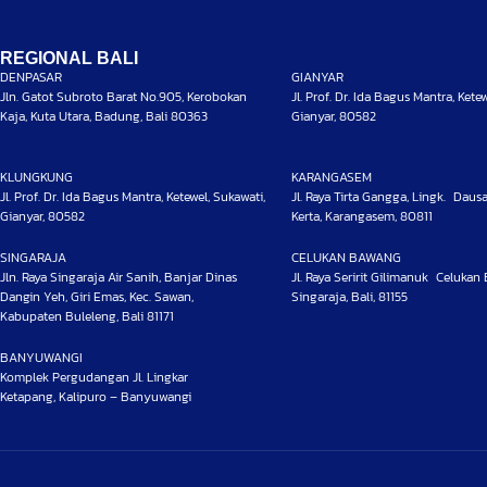
REGIONAL BALI
DENPASAR
GIANYAR
Jln. Gatot Subroto Barat No.905, Kerobokan
Jl. Prof. Dr. Ida Bagus Mantra, Kete
Kaja, Kuta Utara, Badung, Bali 80363
Gianyar, 80582
KLUNGKUNG
KARANGASEM
Jl. Prof. Dr. Ida Bagus Mantra, Ketewel, Sukawati,
Jl. Raya Tirta Gangga, Lingk. Daus
Gianyar, 80582
Kerta, Karangasem, 80811
SINGARAJA
CELUKAN BAWANG
Jln. Raya Singaraja Air Sanih, Banjar Dinas
Jl. Raya Seririt Gilimanuk Celukan
Dangin Yeh, Giri Emas, Kec. Sawan,
Singaraja, Bali, 81155
Kabupaten Buleleng, Bali 81171
BANYUWANGI
Komplek Pergudangan Jl. Lingkar
Ketapang, Kalipuro – Banyuwangi