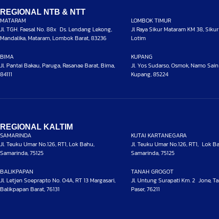
REGIONAL NTB & NTT
MATARAM
LOMBOK TIMUR
Jl. TGH. Faesal No. 88x Ds. Lendang Lekong,
Jl Raya Sikur Mataram KM 38, Sikur
Mandalika, Mataram, Lombok Barat, 83236
Lotim
BIMA
KUPANG
Jl. Pantai Bakau, Paruga, Rasanae Barat, Bima,
Jl. Yos Sudarso, Osmok, Namo Sain ,
84111
Kupang, 85224
REGIONAL KALTIM
SAMARINDA
KUTAI KARTANEGARA
Jl. Teuku Umar No.126, RT1, Lok Bahu,
Jl. Teuku Umar No.126, RT1, Lok B
Samarinda, 75125
Samarinda, 75125
BALIKPAPAN
TANAH GROGOT
Jl. Letjen Soeprapto No. 04A, RT 13 Margasari,
Jl. Untung Surapati Km. 2 Jone, T
Balikpapan Barat, 76131
Paser, 76211