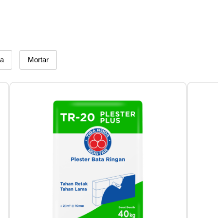
da
Mortar