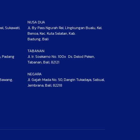
NUSA DUA
wel, Sukawati,
JL By Pass Ngurah Rai, Lingkungan Bualu, Kel.
Benoa, Kec. Kuta Selatan, Kab.
Badung, Bali
TABANAN
a, Padang
Jl. Ir. Soekarno No. 100x Ds. Delod Peken,
Tabanan, Bali, 82121
NEGARA
 Bawang,
Jl. Gajah Mada No. 50, Dangin Tukadaya, Sebual,
Jembrana, Bali, 82218