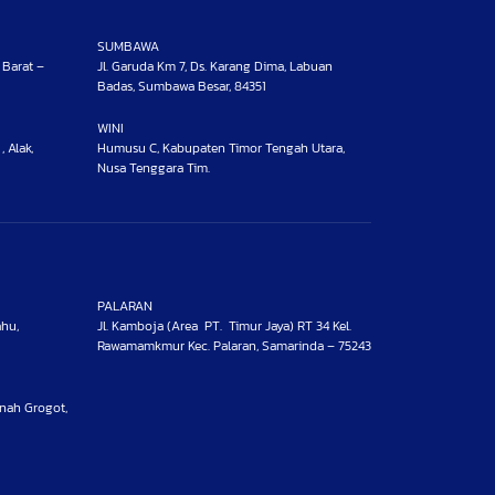
SUMBAWA
 Barat –
Jl. Garuda Km 7, Ds. Karang Dima, Labuan
Badas, Sumbawa Besar, 84351
WINI
 Alak,
Humusu C, Kabupaten Timor Tengah Utara,
Nusa Tenggara Tim.
PALARAN
ahu,
Jl. Kamboja (Area PT. Timur Jaya) RT 34 Kel.
Rawamamkmur Kec. Palaran, Samarinda – 75243
anah Grogot,