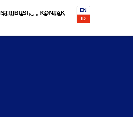
EN
ISTRIBUSI
KONTAK
Berita
Karir
Galeri
ID