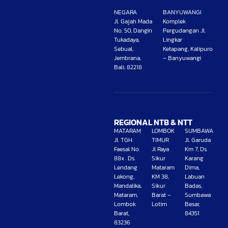
NEGARA
BANYUWANGI
Jl. Gajah Mada
Komplek
No. 50, Dangin
Pergudangan Jl.
Tukadaya,
Lingkar
Sebual,
Ketapang, Kalipuro
Jembrana,
– Banyuwangi
Bali, 82218
REGIONAL NTB & NTT
MATARAM
LOMBOK
SUMBAWA
Jl. TGH.
TIMUR
Jl. Garuda
Faesal No.
Jl Raya
Km 7, Ds.
88x Ds.
Sikur
Karang
Lendang
Mataram
Dima,
Lekong,
KM 38,
Labuan
Mandalika,
Sikur
Badas,
Mataram,
Barat –
Sumbawa
Lombok
Lotim
Besar,
Barat,
84351
83236