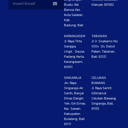
Bualu, Kel.
Gianyar, 80582
Benoa, Kec.
Kuta Selatan,
Kab.
Badung, Bali
KARANGASEM
TABANAN
Jl. Raya Tirta
Jl. Ir. Soekarno No.
Gangga,
100x Ds. Delod
Lingk. Dausa,
Peken, Tabanan,
Padang Kerta,
Bali, 82121
Karangasem,
80811
SINGARAJA
CELUKAN
Jln. Raya
BAWANG
Singaraja Air
Jl. Raya Seririt
Sanih, Banjar
Gilimanuk
Dinas Dangin
Celukan Bawang,
Yeh, Giri Emas,
Singaraja, Bali,
Kec. Sawan,
81155
Kabupaten
Buleleng, Bali
81171