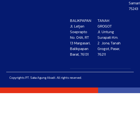
Samari
75243
BALIKPAPAN
TANAH
Jl. Letjen
GROGOT
Soeprapto
Jl. Untung
No. 04A, RT
Surapati Km.
13 Margasari,
2 Jone, Tanah
Balikpapan
Grogot, Paser,
Barat, 76131
76211
Copyrights PT. Saka Agung Abadi. All rights reserved.