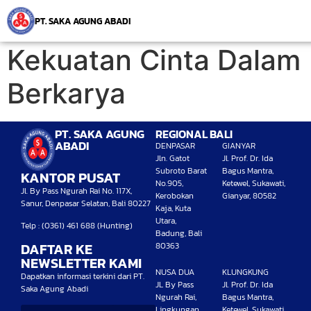
PT. SAKA AGUNG ABADI
Kekuatan Cinta Dalam
Berkarya
PT. SAKA AGUNG
REGIONAL BALI
ABADI
DENPASAR
GIANYAR
Jln. Gatot
Jl. Prof. Dr. Ida
Subroto Barat
Bagus Mantra,
KANTOR PUSAT
No.905,
Ketewel, Sukawati,
Jl. By Pass Ngurah Rai No. 117X,
Kerobokan
Gianyar, 80582
Sanur, Denpasar Selatan, Bali 80227
Kaja, Kuta
Utara,
Telp : (0361) 461 688 (Hunting)
Badung, Bali
DAFTAR KE
80363
NEWSLETTER KAMI
NUSA DUA
KLUNGKUNG
Dapatkan informasi terkini dari PT.
JL By Pass
Jl. Prof. Dr. Ida
Saka Agung Abadi
Ngurah Rai,
Bagus Mantra,
Lingkungan
Ketewel, Sukawati,