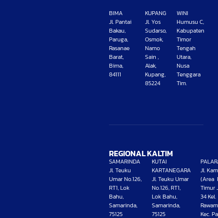
BIMA
KUPANG
WINI
Jl. Pantai
Jl. Yos
Humusu C,
Bakau,
Sudarso,
Kabupaten
Paruga,
Osmok,
Timor
Rasanae
Namo
Tengah
Barat,
Sain ,
Utara,
Bima,
Alak,
Nusa
84111
Kupang,
Tenggara
85224
Tim.
REGIONAL KALTIM
SAMARINDA
KUTAI
PALAR
Jl. Teuku
KARTANEGARA
Jl. Ka
Umar No.126,
Jl. Teuku Umar
(Area 
RT1, Lok
No.126, RT1,
Timur 
Bahu,
Lok Bahu,
34 Kel.
Samarinda,
Samarinda,
Rawam
75125
75125
Kec. Pa