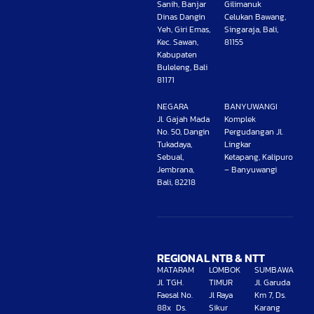
Sanih, Banjar
Gilimanuk
Dinas Dangin
Celukan Bawang,
Yeh, Giri Emas,
Singaraja, Bali,
Kec. Sawan,
81155
Kabupaten
Buleleng, Bali
81171
NEGARA
BANYUWANGI
Jl. Gajah Mada
Komplek
No. 50, Dangin
Pergudangan Jl.
Tukadaya,
Lingkar
Sebual,
Ketapang, Kalipuro
Jembrana,
– Banyuwangi
Bali, 82218
REGIONAL NTB & NTT
MATARAM
LOMBOK
SUMBAWA
Jl. TGH.
TIMUR
Jl. Garuda
Faesal No.
Jl Raya
Km 7, Ds.
88x Ds.
Sikur
Karang