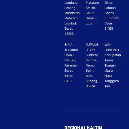
Lendang
Mataram
Dima,
Lekong,
KM 38,
Labuan
Mandalika,
Sikur
Badas,
Mataram,
Barat –
Sumbawa
Lombok
Lotim
Besar,
Barat,
84351
83236
BIMA
KUPANG
WINI
Jl. Pantai
Jl. Yos
Humusu C,
Bakau,
Sudarso,
Kabupaten
Paruga,
Osmok,
Timor
Rasanae
Namo
Tengah
Barat,
Sain ,
Utara,
Bima,
Alak,
Nusa
84111
Kupang,
Tenggara
85224
Tim.
REGIONAL KALTIM