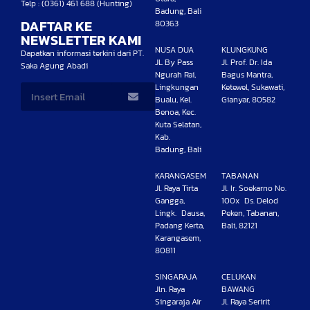
Telp : (0361) 461 688 (Hunting)
Badung, Bali
DAFTAR KE
80363
NEWSLETTER KAMI
NUSA DUA
KLUNGKUNG
Dapatkan informasi terkini dari PT.
JL By Pass
Jl. Prof. Dr. Ida
Saka Agung Abadi
Ngurah Rai,
Bagus Mantra,
Lingkungan
Ketewel, Sukawati,
Bualu, Kel.
Gianyar, 80582
Benoa, Kec.
Kuta Selatan,
Kab.
Badung, Bali
KARANGASEM
TABANAN
Jl. Raya Tirta
Jl. Ir. Soekarno No.
Gangga,
100x Ds. Delod
Lingk. Dausa,
Peken, Tabanan,
Padang Kerta,
Bali, 82121
Karangasem,
80811
SINGARAJA
CELUKAN
Jln. Raya
BAWANG
Singaraja Air
Jl. Raya Seririt