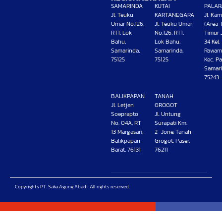
SAMARINDA
KUTAI
PALAR
Jl. Teuku
KARTANEGARA
Jl. Ka
Umar No.126,
Jl. Teuku Umar
(Area 
RT1, Lok
No.126, RT1,
Timur 
Bahu,
Lok Bahu,
34 Kel.
Samarinda,
Samarinda,
Rawam
75125
75125
Kec. Pa
Samari
75243
BALIKPAPAN
TANAH
Jl. Letjen
GROGOT
Soeprapto
Jl. Untung
No. 04A, RT
Surapati Km.
13 Margasari,
2 Jone, Tanah
Balikpapan
Grogot, Paser,
Barat, 76131
76211
Copyrights PT. Saka Agung Abadi. All rights reserved.