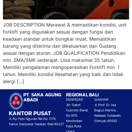
JOB DESCRIPTION Merawat & memastikan kondisi, unit
forklift yang digunakan sesuai dengan fungsi dan
keadaan standar untuk bongkar muat. Memastikan
barang yang diterima dan dikeluarkan dari Gudang
sesuai dengan aturan. JOB QUALIFICATION Pendidikan
min. SMA/SMK sederajat. Usia maksimal 35 tahun.
Memiliki pengalaman mengoperasikan Forklift min. 1
tahun. Memiliki kondisi Kesehatan yang baik dan tidak
alergi […]
PT. SAKA AGUNG
REGIONAL BALI
ABADI
DENPASAR
GIANYAR
Jln. Gatot
Jl. Prof. Dr. Ida
Subroto Barat
Bagus Mantra,
KANTOR PUSAT
No.905,
Ketewel, Sukawati,
Jl. By Pass Ngurah Rai No. 117X,
Kerobokan
Gianyar, 80582
Sanur, Denpasar Selatan, Bali 80227
Kaja, Kuta
Utara,