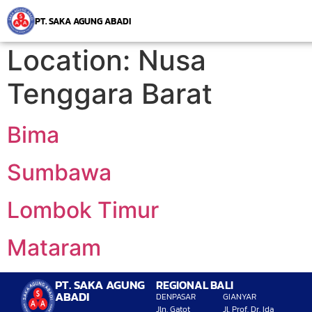
PT. SAKA AGUNG ABADI
Location:
Nusa
Tenggara Barat
Bima
Sumbawa
Lombok Timur
Mataram
PT. SAKA AGUNG
REGIONAL BALI
ABADI
DENPASAR
GIANYAR
Jln. Gatot
Jl. Prof. Dr. Ida