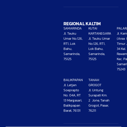
REGIONAL KALTIM
SAMARINDA
KUTAI
PALAR
Jl. Teuku
KARTANEGARA
Jl. Ka
Umar No.126,
Jl. Teuku Umar
(Area 
RT1, Lok
No.126, RT1,
Timur 
Bahu,
Lok Bahu,
34 Kel.
Samarinda,
Samarinda,
Rawam
75125
75125
Kec. Pa
Samari
75243
BALIKPAPAN
TANAH
Jl. Letjen
GROGOT
Soeprapto
Jl. Untung
No. 04A, RT
Surapati Km.
13 Margasari,
2 Jone, Tanah
Balikpapan
Grogot, Paser,
Barat, 76131
76211