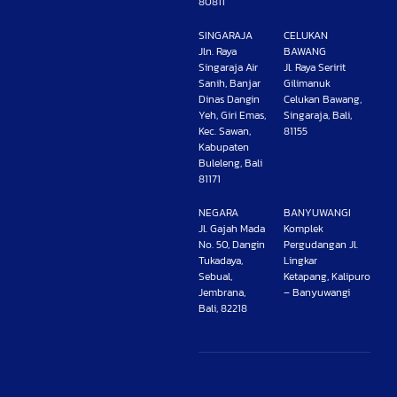
80811
SINGARAJA
CELUKAN
Jln. Raya
BAWANG
Singaraja Air
Jl. Raya Seririt
Sanih, Banjar
Gilimanuk
Dinas Dangin
Celukan Bawang,
Yeh, Giri Emas,
Singaraja, Bali,
Kec. Sawan,
81155
Kabupaten
Buleleng, Bali
81171
NEGARA
BANYUWANGI
Jl. Gajah Mada
Komplek
No. 50, Dangin
Pergudangan Jl.
Tukadaya,
Lingkar
Sebual,
Ketapang, Kalipuro
Jembrana,
– Banyuwangi
Bali, 82218