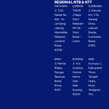
REGIONAL NTB & NTT
MATARAM
LOMBOK
SUMBAWA
Jl. TGH.
TIMUR
Jl. Garuda
Faesal No.
Jl Raya
Km 7, Ds.
88x Ds.
Sikur
Karang
Lendang
Mataram
Dima,
Lekong,
KM 38,
Labuan
Mandalika,
Sikur
Badas,
Mataram,
Barat –
Sumbawa
Lombok
Lotim
Besar,
Barat,
84351
83236
BIMA
KUPANG
WINI
Jl. Pantai
Jl. Yos
Humusu C,
Bakau,
Sudarso,
Kabupaten
Paruga,
Osmok,
Timor
Rasanae
Namo
Tengah
Barat,
Sain ,
Utara,
Bima,
Alak,
Nusa
84111
Kupang,
Tenggara
85224
Tim.