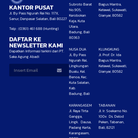
Subroto Barat
Bagus Mantra,
KANTOR PUSAT
No.905,
Ketewel, Sukawati,
Jl. By Pass Ngurah Rai No. 117X,
Kerobokan
Gianyar, 80582
Sanur, Denpasar Selatan, Bali 80227
Kaja, Kuta
Utara,
Telp : (0361) 461 688 (Hunting)
Badung, Bali
DAFTAR KE
80363
NEWSLETTER KAMI
NUSA DUA
KLUNGKUNG
Dapatkan informasi terkini dari PT.
JL By Pass
Jl. Prof. Dr. Ida
Saka Agung Abadi
Ngurah Rai,
Bagus Mantra,
Lingkungan
Ketewel, Sukawati,
Bualu, Kel.
Gianyar, 80582
Benoa, Kec.
Kuta Selatan,
Kab.
Badung, Bali
KARANGASEM
TABANAN
Jl. Raya Tirta
Jl. Ir. Soekarno No.
Gangga,
100x Ds. Delod
Lingk. Dausa,
Peken, Tabanan,
Padang Kerta,
Bali, 82121
Karangasem,