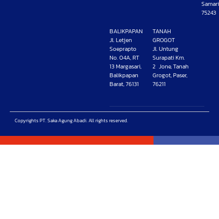
Samari
75243
BALIKPAPAN
TANAH
Jl. Letjen
GROGOT
Soeprapto
Jl. Untung
No. 04A, RT
Surapati Km.
13 Margasari,
2 Jone, Tanah
Balikpapan
Grogot, Paser,
Barat, 76131
76211
Copyrights PT. Saka Agung Abadi. All rights reserved.