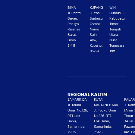
BIMA
KUPANG
WINI
Jl. Pantai
Jl. Yos
Humusu C,
Bakau,
Sudarso,
Kabupaten
Paruga,
Osmok,
Timor
Rasanae
Namo
Tengah
Barat,
Sain ,
Utara,
Bima,
Alak,
Nusa
84111
Kupang,
Tenggara
85224
Tim.
REGIONAL KALTIM
SAMARINDA
KUTAI
PALAR
Jl. Teuku
KARTANEGARA
Jl. Ka
Umar No.126,
Jl. Teuku Umar
(Area 
RT1, Lok
No.126, RT1,
Timur 
Bahu,
Lok Bahu,
34 Kel.
Samarinda,
Samarinda,
Rawam
75125
75125
Kec. Pa