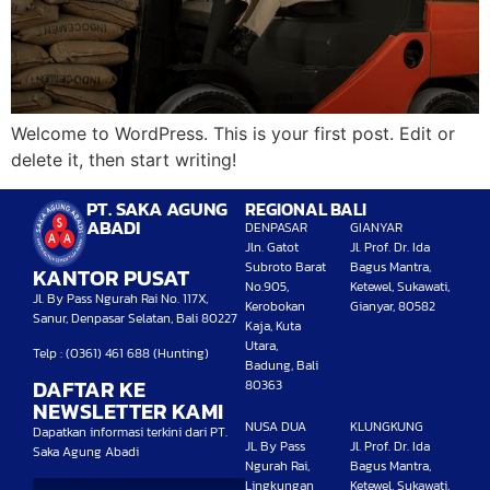
Welcome to WordPress. This is your first post. Edit or
delete it, then start writing!
PT. SAKA AGUNG
REGIONAL BALI
ABADI
DENPASAR
GIANYAR
Jln. Gatot
Jl. Prof. Dr. Ida
Subroto Barat
Bagus Mantra,
KANTOR PUSAT
No.905,
Ketewel, Sukawati,
Jl. By Pass Ngurah Rai No. 117X,
Kerobokan
Gianyar, 80582
Sanur, Denpasar Selatan, Bali 80227
Kaja, Kuta
Utara,
Telp : (0361) 461 688 (Hunting)
Badung, Bali
DAFTAR KE
80363
NEWSLETTER KAMI
NUSA DUA
KLUNGKUNG
Dapatkan informasi terkini dari PT.
JL By Pass
Jl. Prof. Dr. Ida
Saka Agung Abadi
Ngurah Rai,
Bagus Mantra,
Lingkungan
Ketewel, Sukawati,