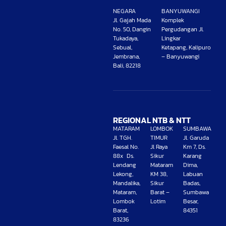
NEGARA
BANYUWANGI
Jl. Gajah Mada
Komplek
No. 50, Dangin
Pergudangan Jl.
Tukadaya,
Lingkar
Sebual,
Ketapang, Kalipuro
Jembrana,
– Banyuwangi
Bali, 82218
REGIONAL NTB & NTT
MATARAM
LOMBOK
SUMBAWA
Jl. TGH.
TIMUR
Jl. Garuda
Faesal No.
Jl Raya
Km 7, Ds.
88x Ds.
Sikur
Karang
Lendang
Mataram
Dima,
Lekong,
KM 38,
Labuan
Mandalika,
Sikur
Badas,
Mataram,
Barat –
Sumbawa
Lombok
Lotim
Besar,
Barat,
84351
83236