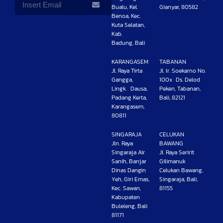
Bualu, Kel.
Gianyar, 80582
Benoa, Kec.
Kuta Selatan,
Kab.
Badung, Bali
KARANGASEM
TABANAN
Jl. Raya Tirta
Jl. Ir. Soekarno No.
Gangga,
100x Ds. Delod
Lingk. Dausa,
Peken, Tabanan,
Padang Kerta,
Bali, 82121
Karangasem,
80811
SINGARAJA
CELUKAN
Jln. Raya
BAWANG
Singaraja Air
Jl. Raya Seririt
Sanih, Banjar
Gilimanuk
Dinas Dangin
Celukan Bawang,
Yeh, Giri Emas,
Singaraja, Bali,
Kec. Sawan,
81155
Kabupaten
Buleleng, Bali
81171