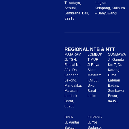
Tukadaya,
Lingkar
Sebual,
Ketapang, Kalipuro
Jembrana, Bali,
– Banyuwangi
82218
REGIONAL NTB & NTT
MATARAM
LOMBOK
SUMBAWA
Jl. TGH.
TIMUR
Jl. Garuda
Faesal No.
Jl Raya
Km 7, Ds.
88x Ds.
Sikur
Karang
Lendang
Mataram
Dima,
Lekong,
KM 38,
Labuan
Mandalika,
Sikur
Badas,
Mataram,
Barat –
Sumbawa
Lombok
Lotim
Besar,
Barat,
84351
83236
BIMA
KUPANG
Jl. Pantai
Jl. Yos
Bakau,
Sudarso,