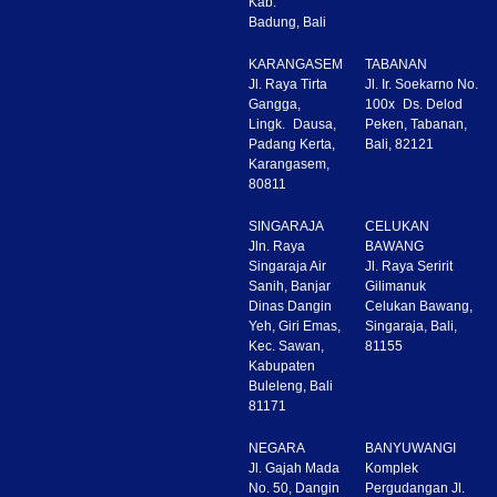
Kab.
Badung, Bali
KARANGASEM
TABANAN
Jl. Raya Tirta
Jl. Ir. Soekarno No.
Gangga,
100x Ds. Delod
Lingk. Dausa,
Peken, Tabanan,
Padang Kerta,
Bali, 82121
Karangasem,
80811
SINGARAJA
CELUKAN
Jln. Raya
BAWANG
Singaraja Air
Jl. Raya Seririt
Sanih, Banjar
Gilimanuk
Dinas Dangin
Celukan Bawang,
Yeh, Giri Emas,
Singaraja, Bali,
Kec. Sawan,
81155
Kabupaten
Buleleng, Bali
81171
NEGARA
BANYUWANGI
Jl. Gajah Mada
Komplek
No. 50, Dangin
Pergudangan Jl.