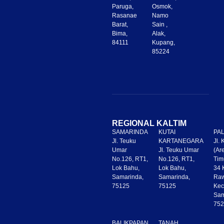
Paruga,
Osmok,
Rasanae
Namo
Barat,
Sain ,
Bima,
Alak,
84111
Kupang,
85224
REGIONAL KALTIM
SAMARINDA
KUTAI
PA
Jl. Teuku
KARTANEGARA
Jl.
Umar
Jl. Teuku Umar
(Ar
No.126, RT1,
No.126, RT1,
Tim
Lok Bahu,
Lok Bahu,
34 
Samarinda,
Samarinda,
Ra
75125
75125
Kec
Sam
752
BALIKPAPAN
TANAH