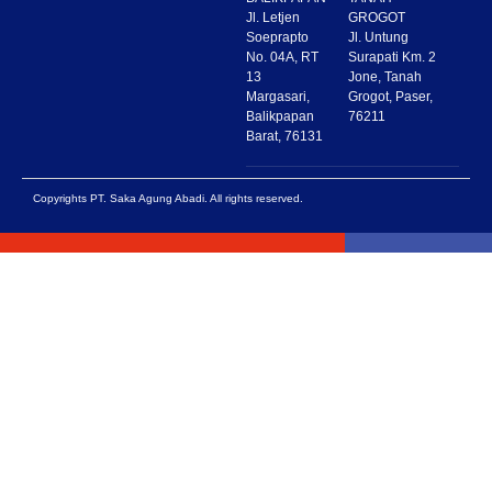
Jl. Letjen
GROGOT
Soeprapto
Jl. Untung
No. 04A, RT
Surapati Km. 2
13
Jone, Tanah
Margasari,
Grogot, Paser,
Balikpapan
76211
Barat, 76131
Copyrights PT. Saka Agung Abadi. All rights reserved.