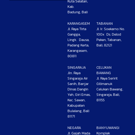
Kuta Selatan,
Kab.
Badung, Bali
KARANGASEM
TABANAN
Jl. Raya Tirta
Jl. Ir. Soekarno No.
Gangga,
100x Ds. Delod
Lingk. Dausa,
Peken, Tabanan,
Padang Kerta,
Bali, 82121
Karangasem,
80811
SINGARAJA
CELUKAN
Jln. Raya
BAWANG
Singaraja Air
Jl. Raya Seririt
Sanih, Banjar
Gilimanuk
Dinas Dangin
Celukan Bawang,
Yeh, Giri Emas,
Singaraja, Bali,
Kec. Sawan,
81155
Kabupaten
Buleleng, Bali
81171
NEGARA
BANYUWANGI
Jl. Gajah Mada
Komplek