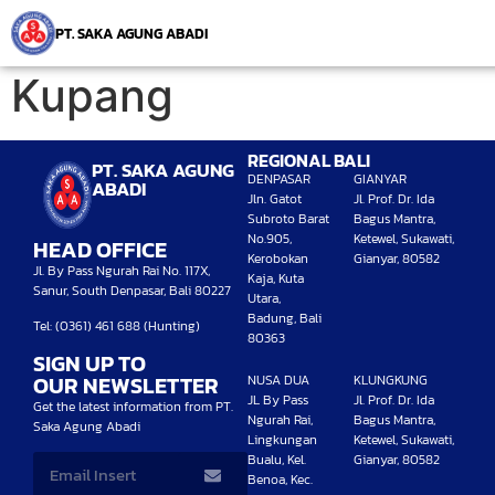
PT. SAKA AGUNG ABADI
Kupang
REGIONAL BALI
PT. SAKA AGUNG
DENPASAR
GIANYAR
ABADI
Jln. Gatot
Jl. Prof. Dr. Ida
Subroto Barat
Bagus Mantra,
No.905,
Ketewel, Sukawati,
HEAD OFFICE
Kerobokan
Gianyar, 80582
Jl. By Pass Ngurah Rai No. 117X,
Kaja, Kuta
Sanur, South Denpasar, Bali 80227
Utara,
Badung, Bali
Tel: (0361) 461 688 (Hunting)
80363
SIGN UP TO
OUR NEWSLETTER
NUSA DUA
KLUNGKUNG
JL By Pass
Jl. Prof. Dr. Ida
Get the latest information from PT.
Ngurah Rai,
Bagus Mantra,
Saka Agung Abadi
Lingkungan
Ketewel, Sukawati,
Bualu, Kel.
Gianyar, 80582
Benoa, Kec.