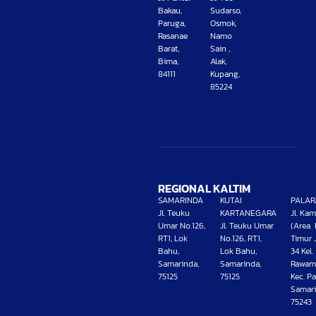
Bakau,
Sudarso,
Paruga,
Osmok,
Rasanae
Namo
Barat,
Sain ,
Bima,
Alak,
84111
Kupang,
85224
REGIONAL KALTIM
SAMARINDA
KUTAI
PALAR
Jl. Teuku
KARTANEGARA
Jl. Ka
Umar No.126,
Jl. Teuku Umar
(Area 
RT1, Lok
No.126, RT1,
Timur 
Bahu,
Lok Bahu,
34 Kel.
Samarinda,
Samarinda,
Rawam
75125
75125
Kec. Pa
Samari
75243