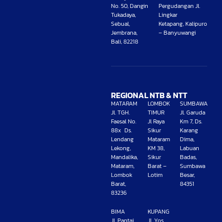
No. 50, Dangin
Pergudangan Jl.
Tukadaya,
Lingkar
Sebual,
Ketapang, Kalipuro
Jembrana,
– Banyuwangi
Bali, 82218
REGIONAL NTB & NTT
MATARAM
LOMBOK
SUMBAWA
Jl. TGH.
TIMUR
Jl. Garuda
Faesal No.
Jl Raya
Km 7, Ds.
88x Ds.
Sikur
Karang
Lendang
Mataram
Dima,
Lekong,
KM 38,
Labuan
Mandalika,
Sikur
Badas,
Mataram,
Barat –
Sumbawa
Lombok
Lotim
Besar,
Barat,
84351
83236
BIMA
KUPANG
Jl. Pantai
Jl. Yos